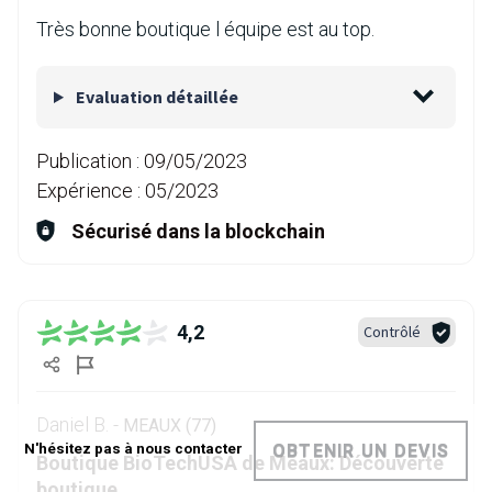
Très bonne boutique l équipe est au top.
Evaluation détaillée
Publication :
09/05/2023
Expérience :
05/2023
Sécurisé dans la blockchain
4,2
Contrôlé
Daniel B. -
MEAUX (77)
N'hésitez pas à nous contacter
OBTENIR UN DEVIS
Boutique BioTechUSA de Meaux: Découverte
boutique