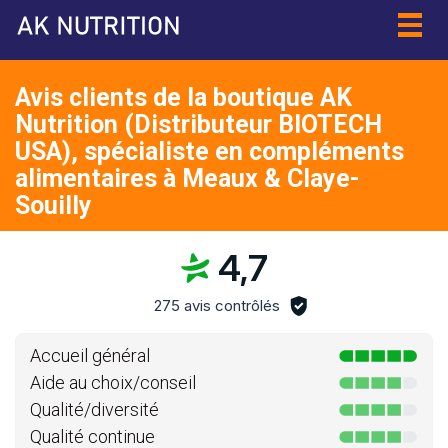
Togg
navig
Avis clients de la boutique AK
Nutrition (Distributeur BIOTECH
USA), spécialiste en compléments
alimentaires à Meaux & Claye-
Souilly
4,7
275 avis contrôlés
Accueil général
Aide au choix/conseil
Qualité/diversité
Qualité continue